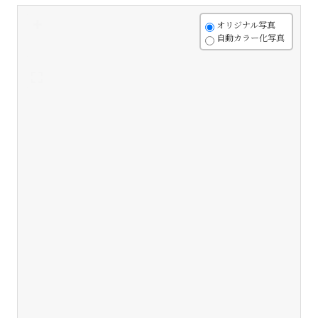
+
オリジナル写真
自動カラー化写真
-