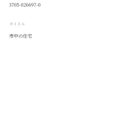
3705-026697-0
タイトル
市中の住宅
駅
青島
路線
膠済線
撮影年月