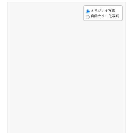
+
オリジナル写真
自動カラー化写真
-