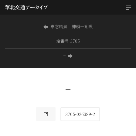
車窓風景 神頭―朔県
箱番号 3705
−
−
3705-026389-2