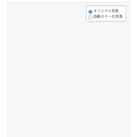
+
オリジナル写真
自動カラー化写真
-