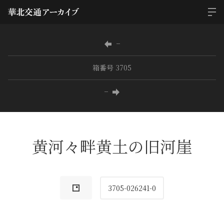
−
箱番号 3705
−
黄河々畔黄土の旧河崖
3705-026241-0