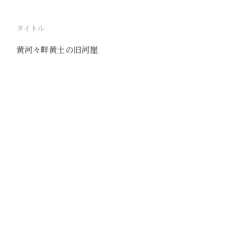
タイトル
黄河々畔黄土の旧河崖
駅
包頭
路線
京包線
大青山線
撮影年月
1939年11月