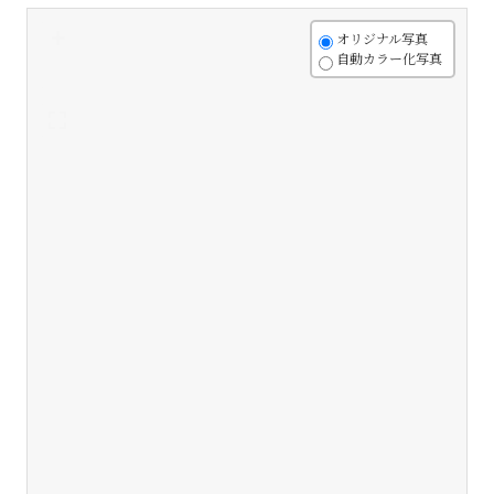
+
オリジナル写真
自動カラー化写真
-