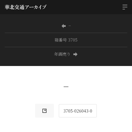
−
箱番号 3705
年画売り
−
3705-026043-0