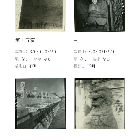
第十五窟
−
写真ID
3703-020746-0
写真ID
3703-021367-0
駅
なし
路線
なし
駅
なし
路線
なし
撮影日
不明
撮影日
不明
−
−