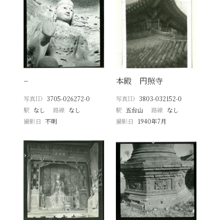
−
本殿 円照寺
写真ID
3705-026272-0
写真ID
3803-032152-0
駅
なし
路線
なし
駅
五台山
路線
なし
撮影日
不明
撮影日
1940年7月