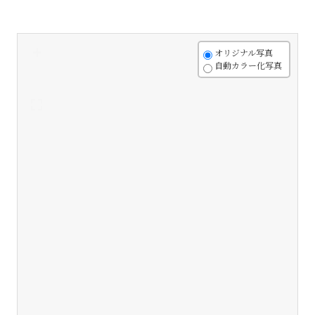
+
オリジナル写真
自動カラー化写真
-