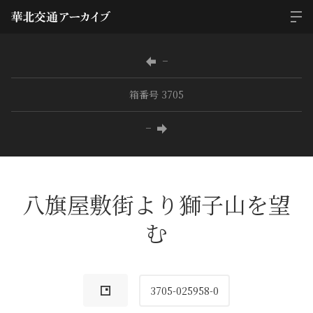
−
箱番号 3705
−
八旗屋敷街より獅子山を望
む
3705-025958-0