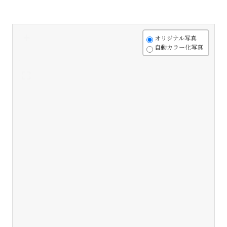
+
オリジナル写真
自動カラー化写真
-