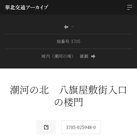
−
箱番号 3705
城内（潮河の南） 雑観
潮河の北 八旗屋敷街入口
の楼門
3705-025948-0