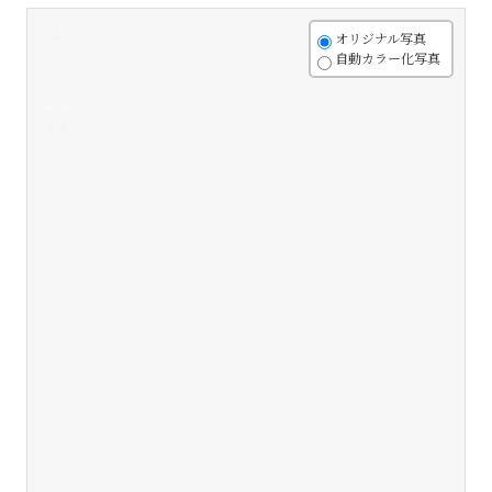
+
オリジナル写真
自動カラー化写真
-