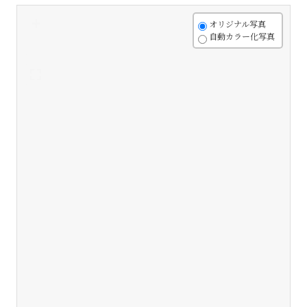
+
オリジナル写真
自動カラー化写真
-