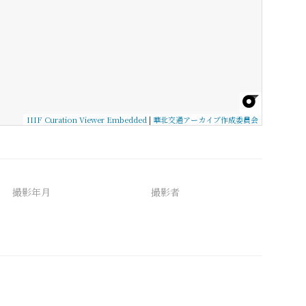
IIIF Curation Viewer Embedded
|
華北交通アーカイブ作成委員会
撮影年月
撮影者
備考