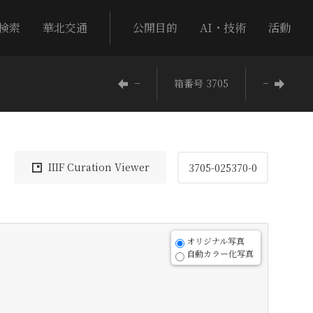
検索
華北交通
公開目的
AI・技術
活動
−
箱番号 3705
−
IIIF Curation Viewer
3705-025370-0
オリジナル写真
自動カラー化写真