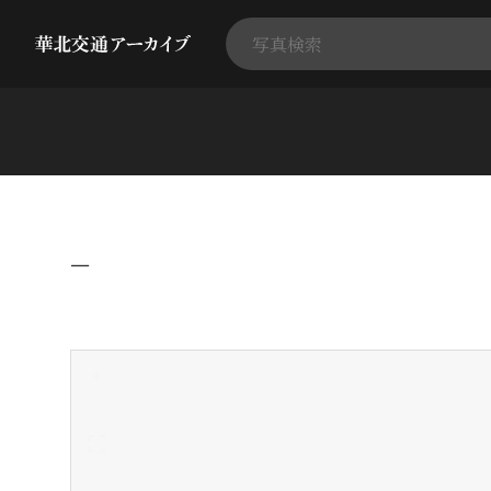
−
+
-