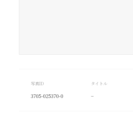
写真ID
タイトル
3705-025370-0
−
分類番号
検閲印