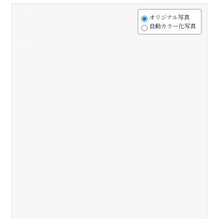
+
オリジナル写真
自動カラー化写真
-