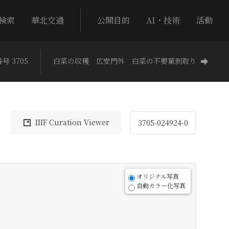
検索
華北交通
公開目的
AI・技術
活動
号 3705
白菜の収穫 広安門外 白菜の不要葉剥取り
IIIF Curation Viewer
3705-024924-0
オリジナル写真
自動カラー化写真