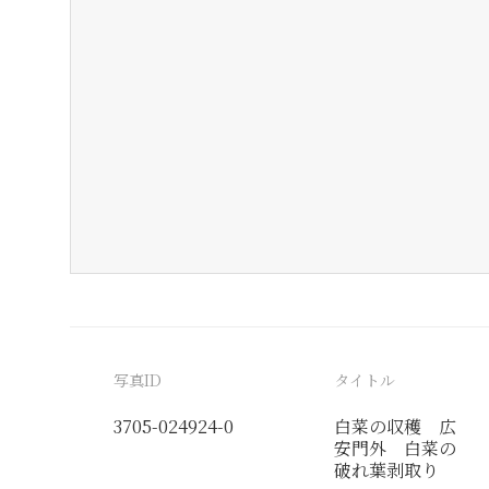
写真ID
タイトル
3705-024924-0
白菜の収穫 広
安門外 白菜の
破れ葉剥取り