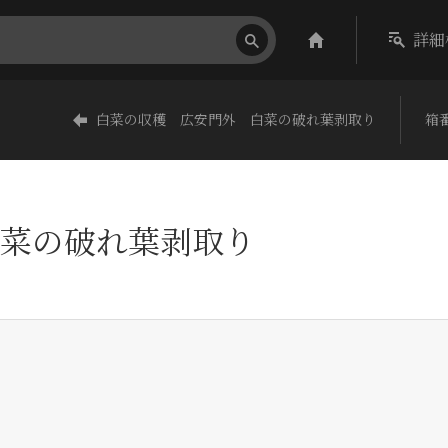
詳細
白菜の収穫 広安門外 白菜の破れ葉剥取り
箱番
菜の破れ葉剥取り