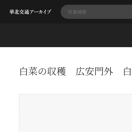
白菜の収穫 広安門外 白
+
-