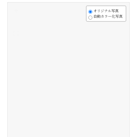
+
オリジナル写真
自動カラー化写真
-