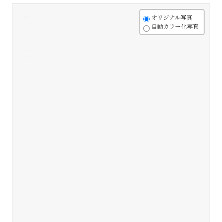
+
オリジナル写真
自動カラー化写真
-