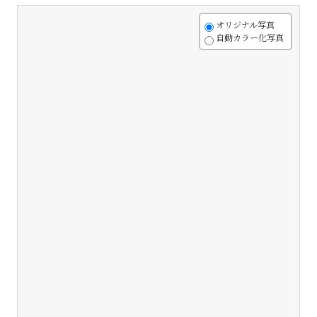
+
オリジナル写真
自動カラー化写真
-