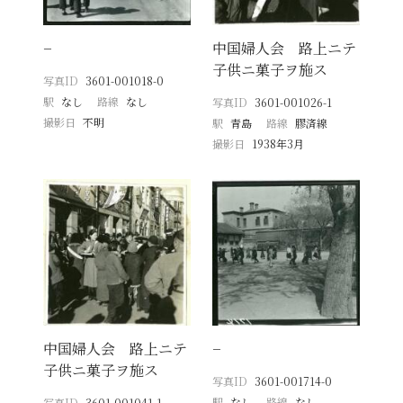
−
中国婦人会 路上ニテ
子供ニ菓子ヲ施ス
写真ID
3601-001018-0
駅
なし
路線
なし
写真ID
3601-001026-1
撮影日
不明
駅
青島
路線
膠済線
撮影日
1938年3月
中国婦人会 路上ニテ
−
子供ニ菓子ヲ施ス
写真ID
3601-001714-0
駅
なし
路線
なし
写真ID
3601-001041-1