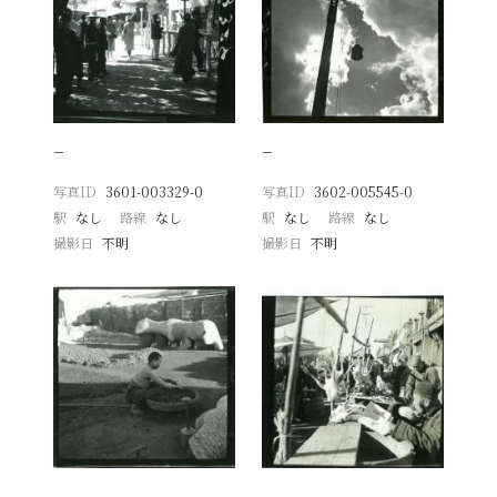
−
−
写真ID
3601-003329-0
写真ID
3602-005545-0
駅
なし
路線
なし
駅
なし
路線
なし
撮影日
不明
撮影日
不明
−
−