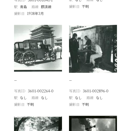
撮影日
不明
駅
青島
路線
膠済線
撮影日
1938年3月
−
−
写真ID
3601-002264-0
写真ID
3601-002896-0
駅
なし
路線
なし
駅
なし
路線
なし
撮影日
不明
撮影日
不明