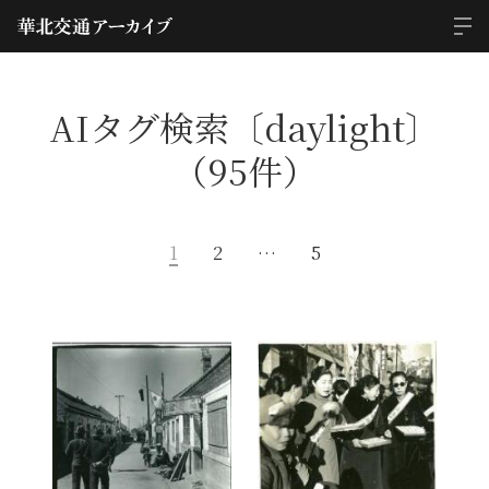
AIタグ検索〔daylight〕
（95件）
1
2
…
5