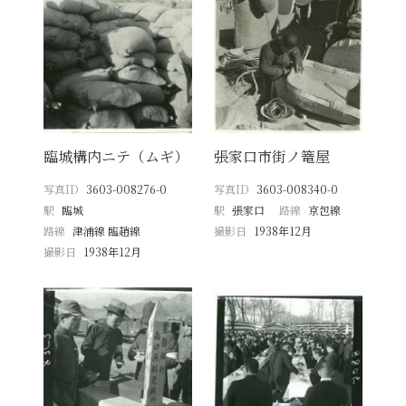
臨城構内ニテ（ムギ）
張家口市街ノ篭屋
写真ID
3603-008276-0
写真ID
3603-008340-0
駅
臨城
駅
張家口
路線
京包線
路線
津浦線 臨趙線
撮影日
1938年12月
撮影日
1938年12月