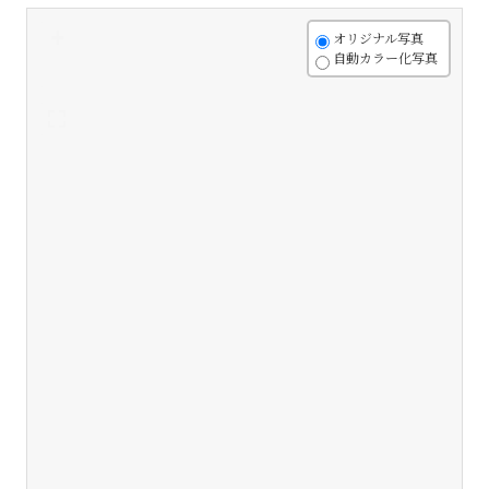
+
オリジナル写真
自動カラー化写真
-