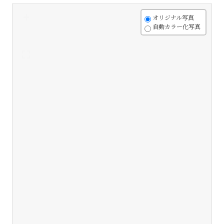
+
オリジナル写真
自動カラー化写真
-