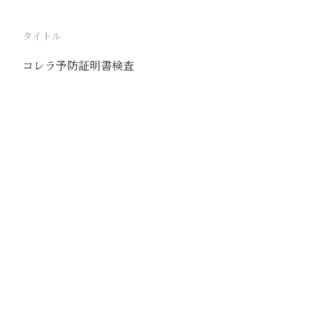
タイトル
コレラ予防証明書検査
駅
天津北站
路線
京山線
津浦線
撮影年月
1939年8月