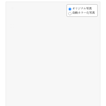
+
オリジナル写真
自動カラー化写真
-