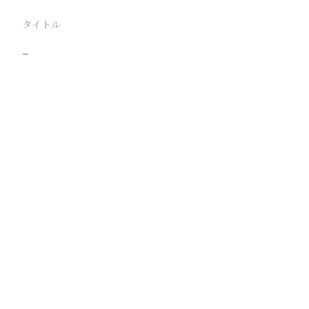
タイトル
−
駅
路線
撮影年月
撮影者