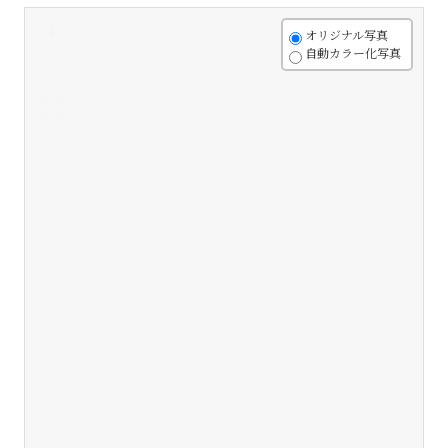
+
オリジナル写真
自動カラー化写真
-