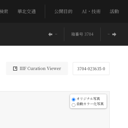
検索
華北交通
公開目的
AI・技術
活動
−
箱番号 3704
−
IIIF Curation Viewer
3704-023635-0
オリジナル写真
自動カラー化写真