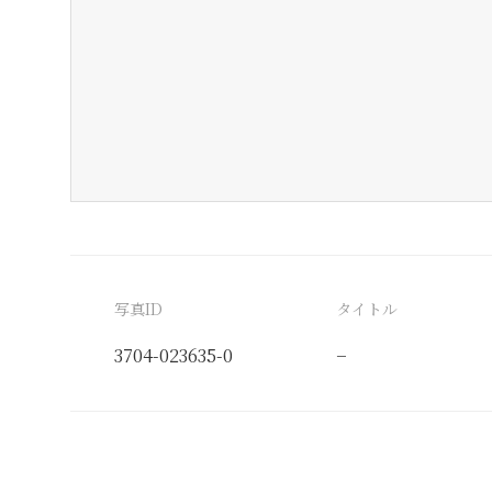
写真ID
タイトル
3704-023635-0
−
分類番号
検閲印