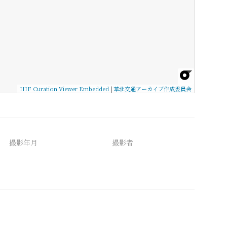
IIIF Curation Viewer Embedded
|
華北交通アーカイブ作成委員会
撮影年月
撮影者
備考