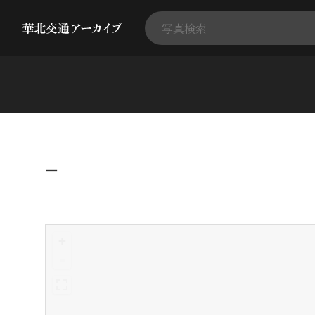
−
+
-