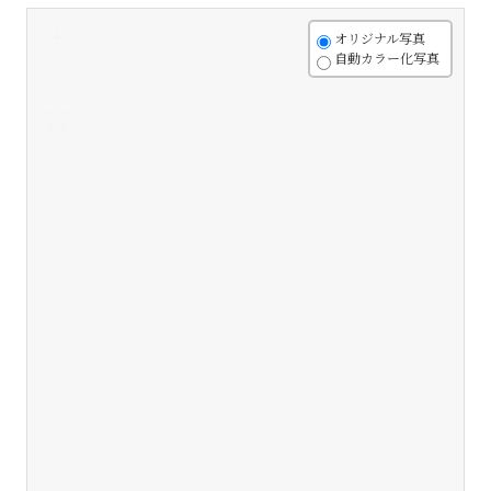
+
オリジナル写真
自動カラー化写真
-