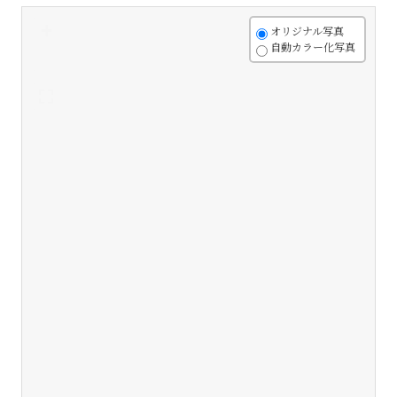
+
オリジナル写真
自動カラー化写真
-