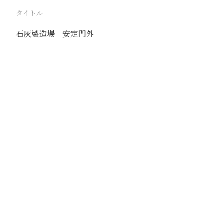
タイトル
石灰製造場 安定門外
駅
北京
路線
京古線
京包線
大台線
通州東站線
撮影年月
1939年8月