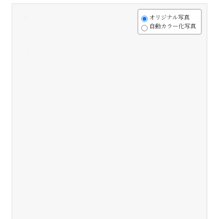
+
オリジナル写真
自動カラー化写真
-