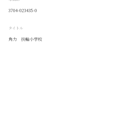
3704-023435-0
タイトル
角力 扶輪小学校
駅
長辛店
路線
京漢線
撮影年月