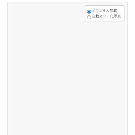
+
オリジナル写真
自動カラー化写真
-