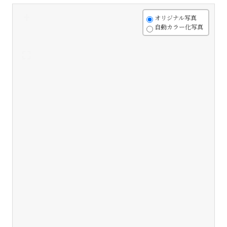
+
オリジナル写真
自動カラー化写真
-