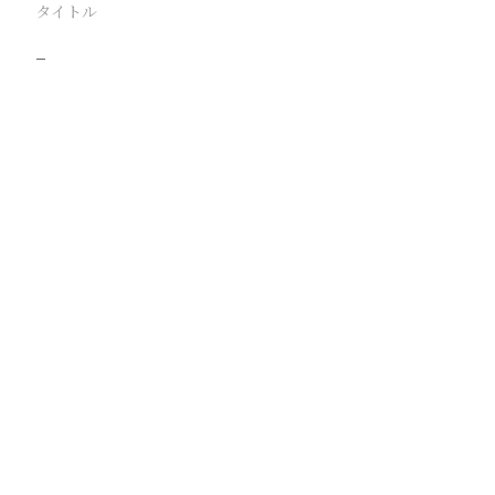
タイトル
−
駅
路線
撮影年月
撮影者