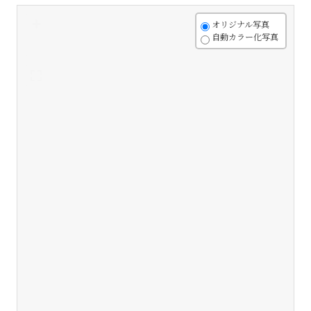
+
オリジナル写真
自動カラー化写真
-