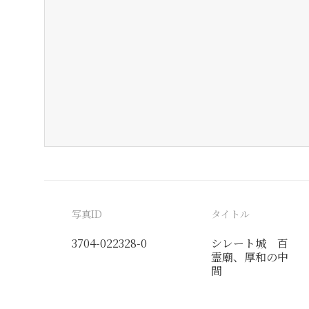
写真ID
タイトル
3704-022328-0
シレート城 百
霊廟、厚和の中
間