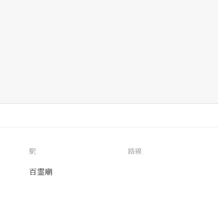
駅
路線
百霊廟