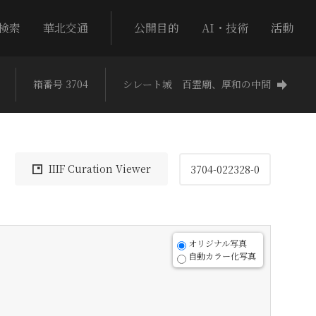
検索
華北交通
公開目的
AI・技術
活動
箱番号 3704
シレート城 百霊廟、厚和の中間
IIIF Curation Viewer
3704-022328-0
オリジナル写真
自動カラー化写真