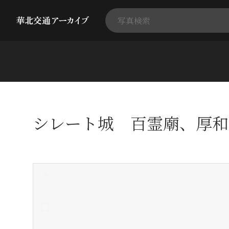
シレート城 百霊廟、厚和
+
-