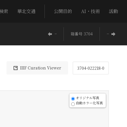
検索
華北交通
公開目的
AI・技術
活動
−
箱番号 3704
−
IIIF Curation Viewer
3704-022218-0
オリジナル写真
自動カラー化写真