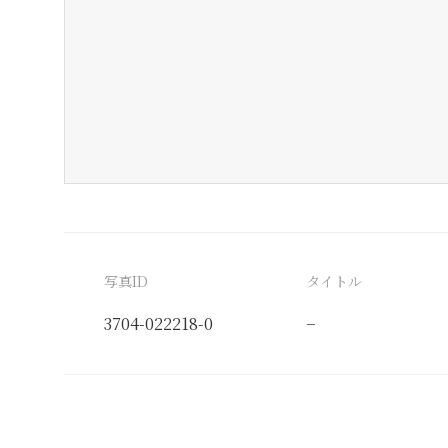
写真ID
タイトル
3704-022218-0
−
分類番号
検閲印