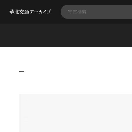
−
+
-