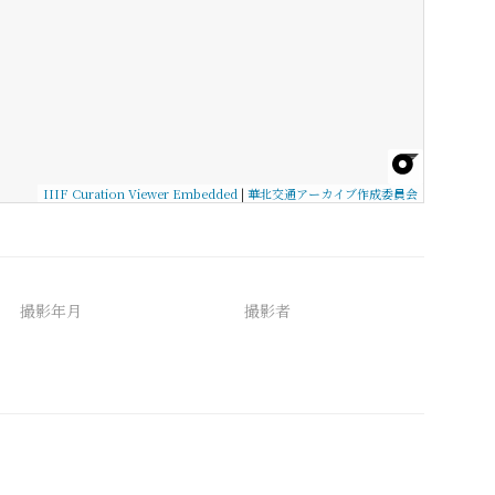
IIIF Curation Viewer Embedded
|
華北交通アーカイブ作成委員会
撮影年月
撮影者
備考