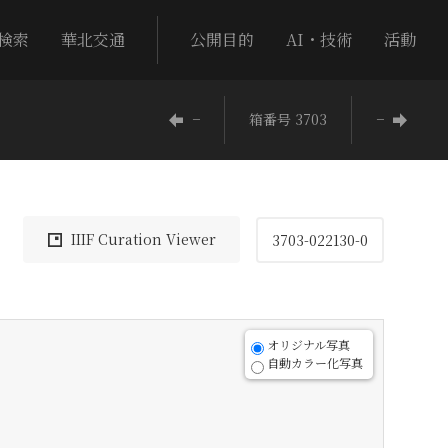
検索
華北交通
公開目的
AI・技術
活動
−
箱番号 3703
−
IIIF Curation Viewer
3703-022130-0
オリジナル写真
自動カラー化写真