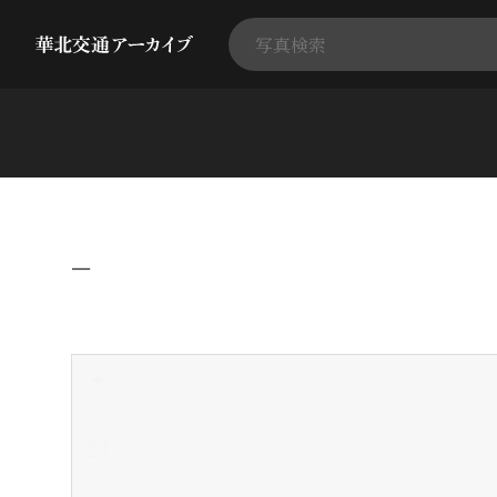
−
+
-