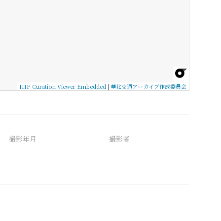
IIIF Curation Viewer Embedded
|
華北交通アーカイブ作成委員会
撮影年月
撮影者
備考