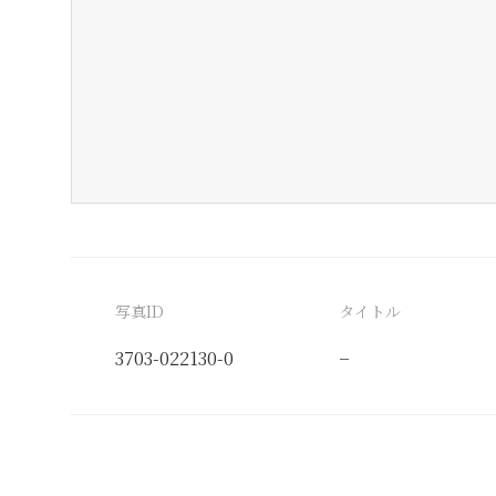
写真ID
タイトル
3703-022130-0
−
分類番号
検閲印