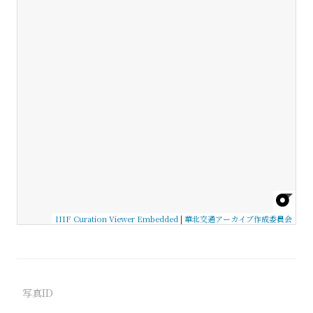
IIIF Curation Viewer Embedded
|
華北交通アーカイブ作成委員会
写真ID