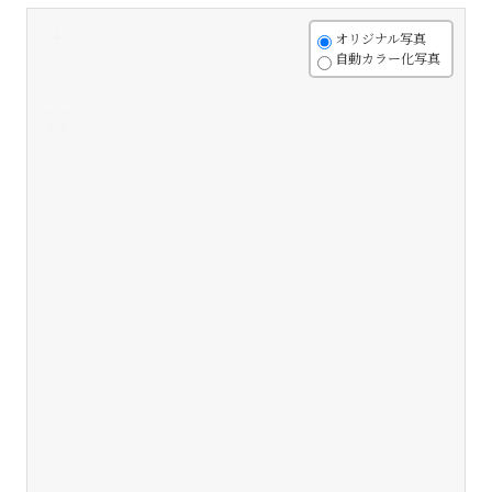
+
オリジナル写真
自動カラー化写真
-