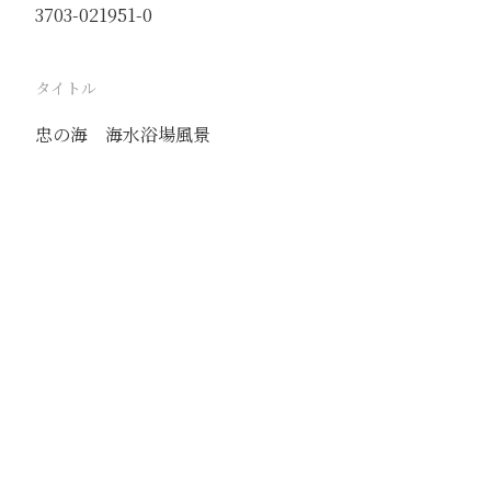
3703-021951-0
タイトル
忠の海 海水浴場風景
駅
青島
路線
京漢線
膠済線
撮影年月