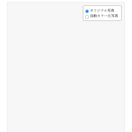
+
オリジナル写真
自動カラー化写真
-