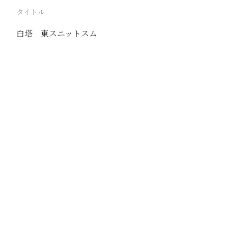
タイトル
白塔 東スニットスム
駅
東スニット
路線
撮影年月
1939年7月
撮影者