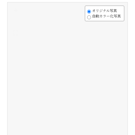
+
オリジナル写真
自動カラー化写真
-