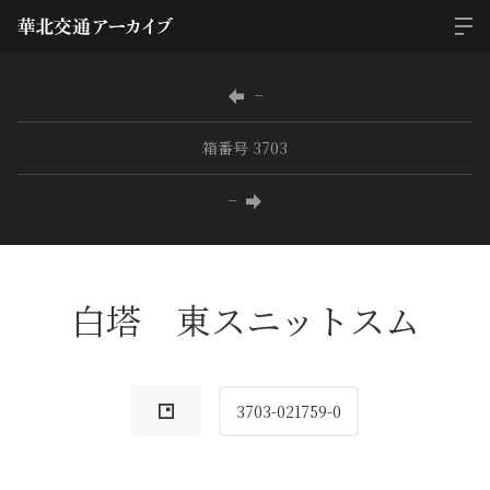
−
箱番号 3703
−
白塔 東スニットスム
3703-021759-0