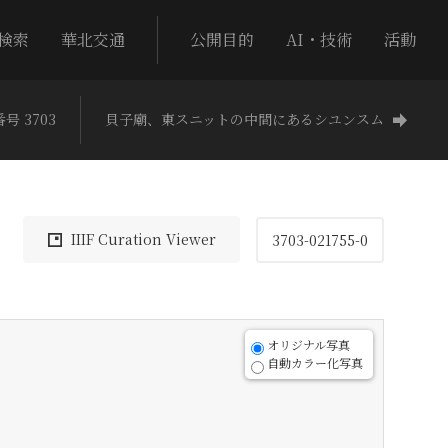
検索
華北交通
公開目的
AI・技術
活動
号 3703
貝子廟、東スニットの中間にあるシユンスム
IIIF Curation Viewer
3703-021755-0
オリジナル写真
自動カラー化写真