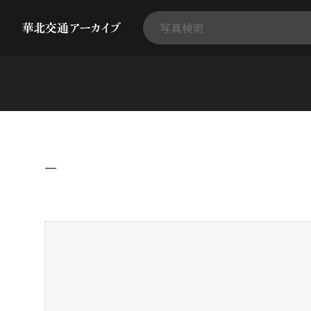
−
+
-