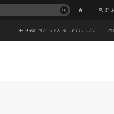
詳細
貝子廟、東スニットの中間にあるシユンスム
箱番