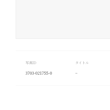
写真ID
タイトル
3703-021755-0
−
分類番号
検閲印