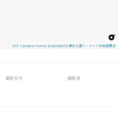
IIIF Curation Viewer Embedded
|
華北交通アーカイブ作成委員会
撮影年月
撮影者
備考