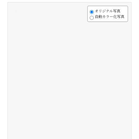
+
オリジナル写真
自動カラー化写真
-