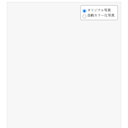
+
オリジナル写真
自動カラー化写真
-