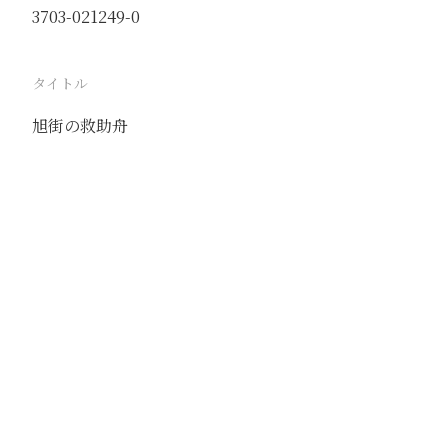
3703-021249-0
タイトル
旭街の救助舟
駅
天津
路線
京山線
津浦線
撮影年月