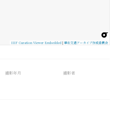
IIIF Curation Viewer Embedded
|
華北交通アーカイブ作成委員会
撮影年月
撮影者
備考