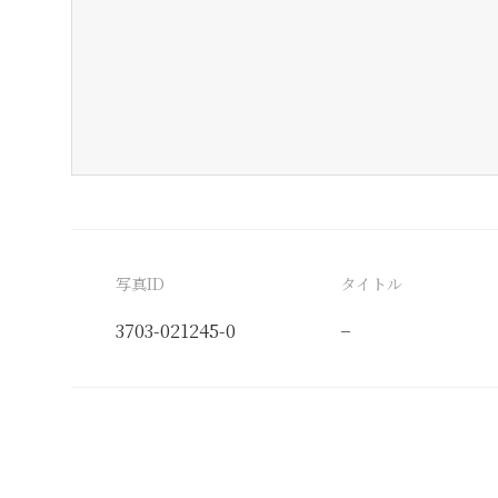
写真ID
タイトル
3703-021245-0
−
分類番号
検閲印