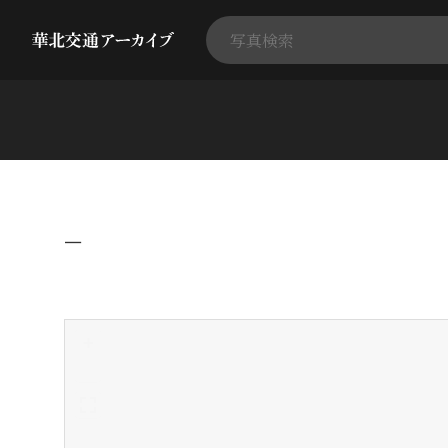
−
+
-