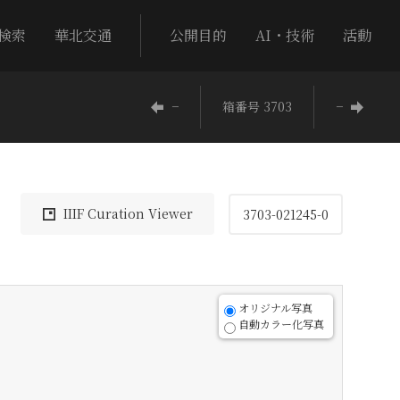
検索
華北交通
公開目的
AI・技術
活動
−
箱番号 3703
−
IIIF Curation Viewer
3703-021245-0
オリジナル写真
自動カラー化写真