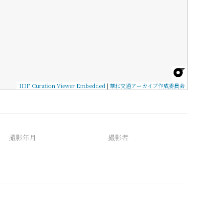
IIIF Curation Viewer Embedded
|
華北交通アーカイブ作成委員会
撮影年月
撮影者
備考