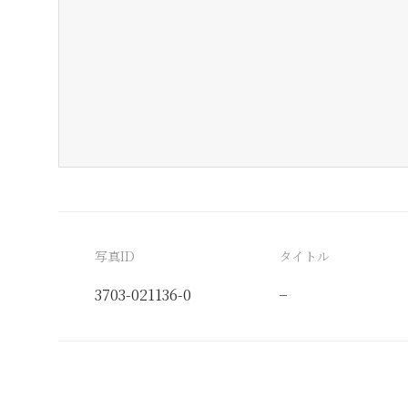
写真ID
タイトル
3703-021136-0
−
分類番号
検閲印