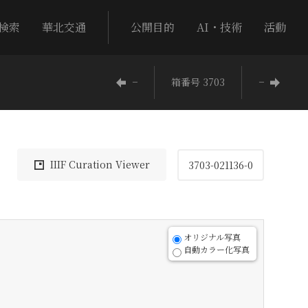
検索
華北交通
公開目的
AI・技術
活動
−
箱番号 3703
−
IIIF Curation Viewer
3703-021136-0
オリジナル写真
自動カラー化写真