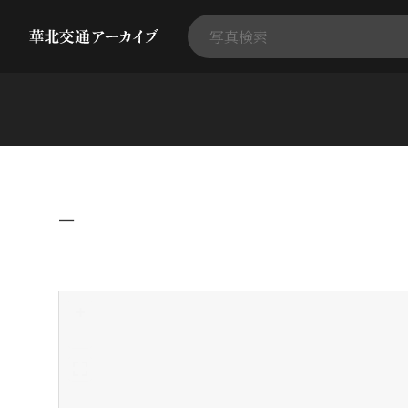
−
+
-