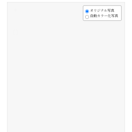
+
オリジナル写真
自動カラー化写真
-