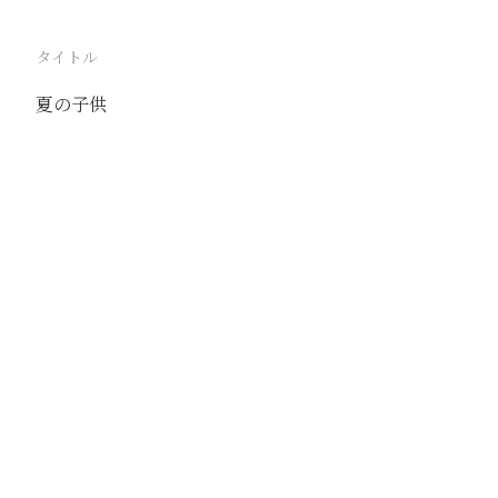
タイトル
夏の子供
駅
北京
路線
京古線
京包線
大台線
通州東站線
撮影年月
1939年7月