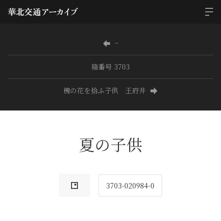
−
箱番号 3703
槐の花を拾ふ子供 王府井
夏の子供
3703-020984-0