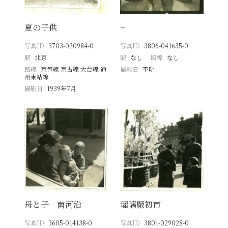
夏の子供
−
写真ID
3703-020984-0
写真ID
3806-041635-0
駅
北京
駅
なし
路線
なし
路線
京包線 京古線 大台線 通
撮影日
不明
州東站線
撮影日
1939年7月
母と子 南河沿
瑠璃厰初市
写真ID
3605-014138-0
写真ID
3801-029028-0