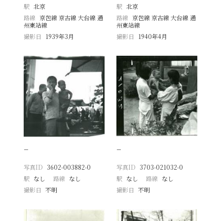
駅
北京
駅
北京
路線
京包線 京古線 大台線 通
路線
京包線 京古線 大台線 通
州東站線
州東站線
撮影日
1939年3月
撮影日
1940年4月
−
−
写真ID
3602-003882-0
写真ID
3703-021032-0
駅
なし
路線
なし
駅
なし
路線
なし
撮影日
不明
撮影日
不明