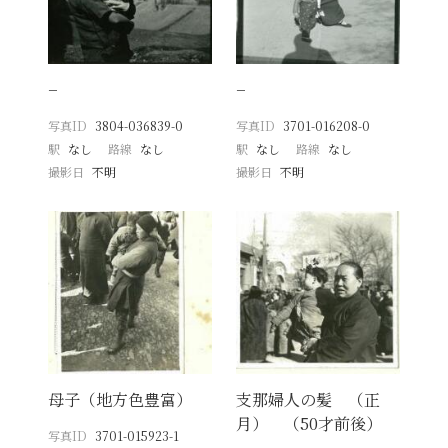
−
−
写真ID
3804-036839-0
写真ID
3701-016208-0
駅
なし
路線
なし
駅
なし
路線
なし
撮影日
不明
撮影日
不明
母子（地方色豊富）
支那婦人の髪 （正
月） （50才前後）
写真ID
3701-015923-1