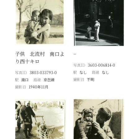
子供 北流村 南口よ
−
り西十キロ
写真ID
3603-006814-0
駅
なし
路線
なし
写真ID
3803-033793-0
撮影日
不明
駅
南口
路線
京包線
撮影日
1940年11月