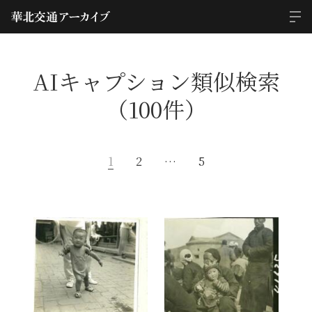
AIキャプション類似検索
（100件）
1
2
…
5