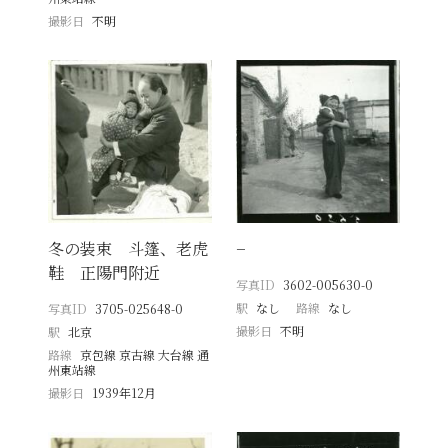
撮影日
不明
冬の装束 斗篷、老虎
−
鞋 正陽門附近
写真ID
3602-005630-0
駅
なし
路線
なし
写真ID
3705-025648-0
撮影日
不明
駅
北京
路線
京包線 京古線 大台線 通
州東站線
撮影日
1939年12月