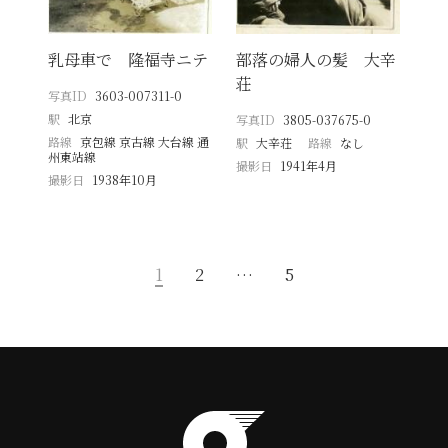
乳母車で 隆福寺ニテ
部落の婦人の髪 大辛
荘
写真ID
3603-007311-0
駅
北京
写真ID
3805-037675-0
路線
京包線 京古線 大台線 通
駅
大辛荘
路線
なし
州東站線
撮影日
1941年4月
撮影日
1938年10月
1
2
…
5