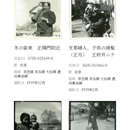
冬の装束 正陽門附近
支那婦人、子供の頭髪
（正月） 王府井ニテ
写真ID
3705-025649-0
駅
北京
写真ID
3605-013466-0
路線
京包線 京古線 大台線 通
駅
北京
州東站線
路線
京包線 京古線 大台線 通
撮影日
1939年12月
州東站線
撮影日
1939年2月