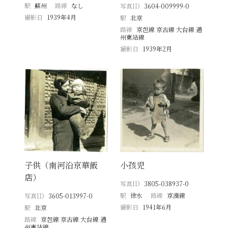
駅
蘇州
路線
なし
写真ID
3604-009999-0
撮影日
1939年4月
駅
北京
路線
京包線 京古線 大台線 通
州東站線
撮影日
1939年2月
子供（南河沿京華飯
小孩児
店）
写真ID
3805-038937-0
駅
徐水
路線
京漢線
写真ID
3605-013997-0
撮影日
1941年6月
駅
北京
路線
京包線 京古線 大台線 通
州東站線