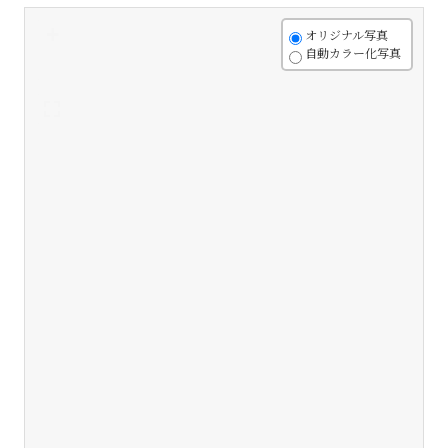
+
オリジナル写真
自動カラー化写真
-