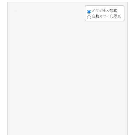
+
オリジナル写真
自動カラー化写真
-