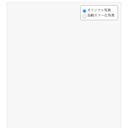
+
オリジナル写真
自動カラー化写真
-