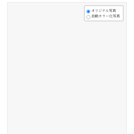
+
オリジナル写真
自動カラー化写真
-