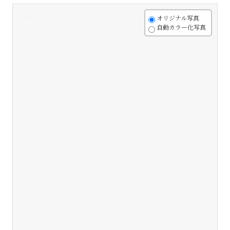
+
オリジナル写真
自動カラー化写真
-