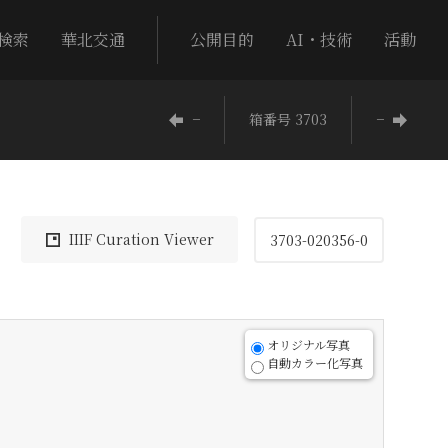
検索
華北交通
公開目的
AI・技術
活動
−
箱番号 3703
−
IIIF Curation Viewer
3703-020356-0
オリジナル写真
自動カラー化写真