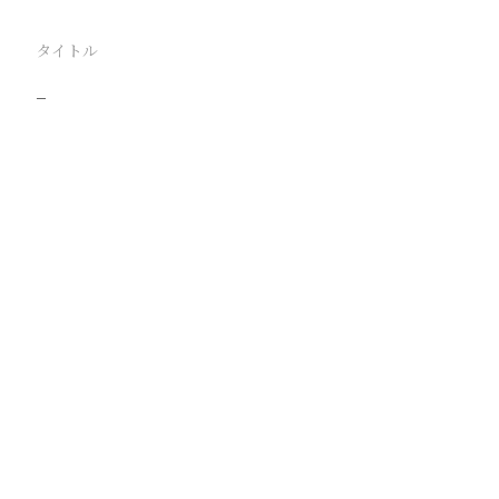
タイトル
−
駅
太原
路線
同蒲線
石太線
撮影年月