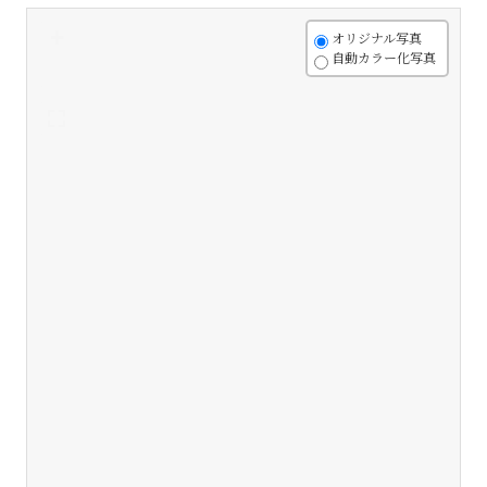
+
オリジナル写真
自動カラー化写真
-