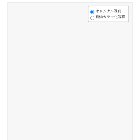
+
オリジナル写真
自動カラー化写真
-