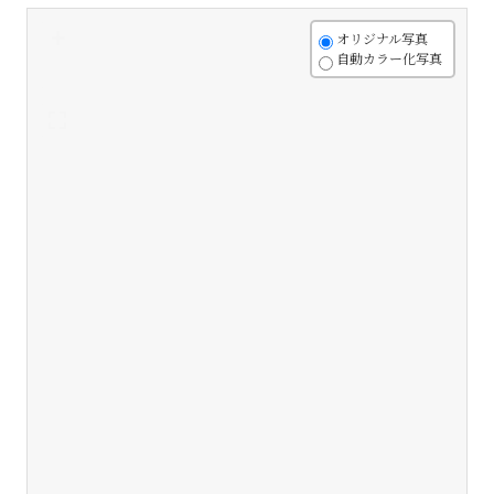
+
オリジナル写真
自動カラー化写真
-