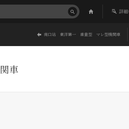
詳細
南口站 東洋第一 重量型 マレ型機関車
関車