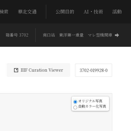
検索
華北交通
公開目的
AI・技術
活動
箱番号 3702
南口站 東洋第一重量 マレ型機関車
IIIF Curation Viewer
3702-019928-0
オリジナル写真
自動カラー化写真